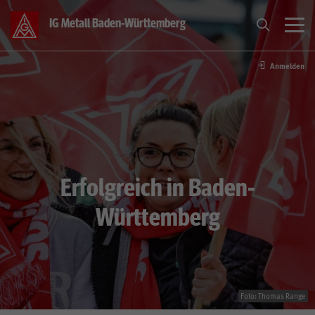
IG Metall Baden-Württemberg
Anmelden
Tarif & Branchen
Über Uns
Bildung
Erfolgreich in Baden-
Transformation
Württemberg
Jugend
Presse
Foto: Thomas Range