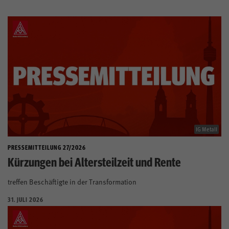
igmetall.de
Aktivenportal
Mitglieder
IG Metall vor Ort
Kontakt
Anfahrt
Presse
IG Metall
PRESSEMITTEILUNG 27/2026
Kürzungen bei Altersteilzeit und Rente
Kontrast
treffen Beschäftigte in der Transformation
Mitglied werden